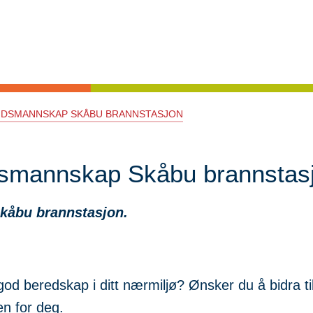
TIDSMANNSKAP SKÅBU BRANNSTASJON
tidsmannskap Skåbu brannstas
 Skåbu brannstasjon.
od beredskap i ditt nærmiljø? Ønsker du å bidra til 
n for deg.