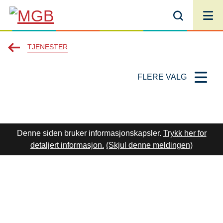
MGB
Du
TJENESTER
er
FLERE VALG
her:
Denne siden bruker informasjonskapsler.
Trykk her for
detaljert informasjon.
(Skjul denne meldingen)